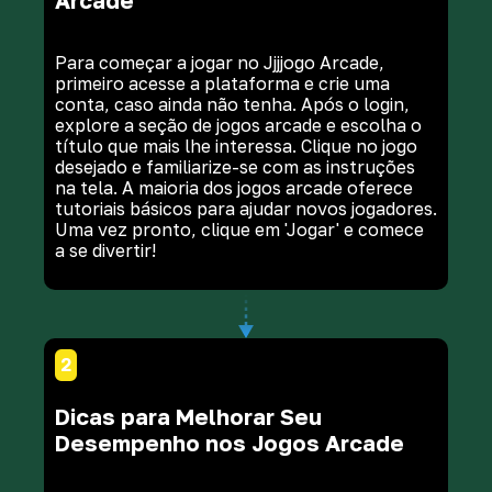
Arcade
Para começar a jogar no Jjjjogo Arcade,
primeiro acesse a plataforma e crie uma
conta, caso ainda não tenha. Após o login,
explore a seção de jogos arcade e escolha o
título que mais lhe interessa. Clique no jogo
desejado e familiarize-se com as instruções
na tela. A maioria dos jogos arcade oferece
tutoriais básicos para ajudar novos jogadores.
Uma vez pronto, clique em 'Jogar' e comece
a se divertir!
2
Dicas para Melhorar Seu
Desempenho nos Jogos Arcade