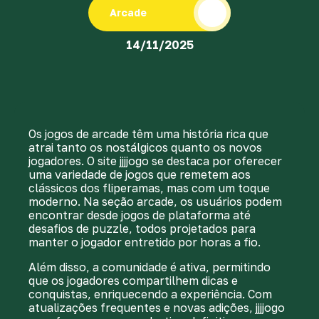
Arcade
14/11/2025
Os jogos de arcade têm uma história rica que
atrai tanto os nostálgicos quanto os novos
jogadores. O site jjjjogo se destaca por oferecer
uma variedade de jogos que remetem aos
clássicos dos fliperamas, mas com um toque
moderno. Na seção arcade, os usuários podem
encontrar desde jogos de plataforma até
desafios de puzzle, todos projetados para
manter o jogador entretido por horas a fio.
Além disso, a comunidade é ativa, permitindo
que os jogadores compartilhem dicas e
conquistas, enriquecendo a experiência. Com
atualizações frequentes e novas adições, jjjjogo