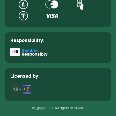
Responsibility:
Licensed by:
© jjjjogo 2025. All rights reserved.